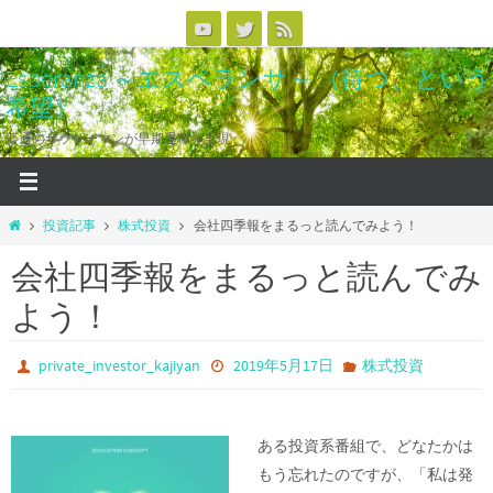
コ
ン
Esperanza ～エスペランサ～ （待つ、という
テ
希望）
ン
ツ
普通のサラリーマンが早期退職を実現
へ
ス
キ
ホ
投資記事
株式投資
会社四季報をまるっと読んでみよう！
ッ
ー
会社四季報をまるっと読んでみ
ム
プ
よう！
private_investor_kajiyan
2019年5月17日
株式投資
ある投資系番組で、どなたかは
もう忘れたのですが、「私は発