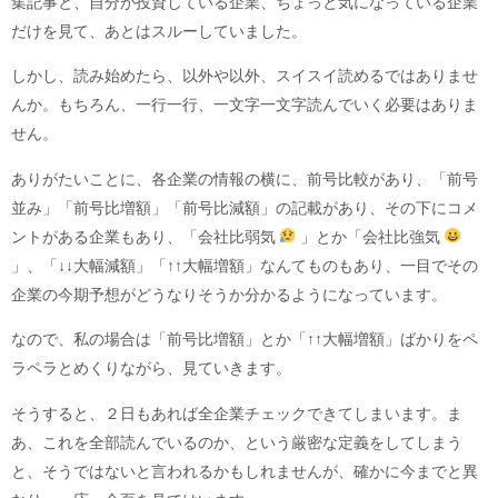
集記事と、自分が投資している企業、ちょっと気になっている企業
だけを見て、あとはスルーしていました。
しかし、読み始めたら、以外や以外、スイスイ読めるではありませ
んか。もちろん、一行一行、一文字一文字読んでいく必要はありま
せん。
ありがたいことに、各企業の情報の横に、前号比較があり、「前号
並み」「前号比増額」「前号比減額」の記載があり、その下にコメ
ントがある企業もあり、「会社比弱気
」とか「会社比強気
」、「↓↓大幅減額」「↑↑大幅増額」なんてものもあり、一目でその
企業の今期予想がどうなりそうか分かるようになっています。
なので、私の場合は「前号比増額」とか「↑↑大幅増額」ばかりをペ
ラペラとめくりながら、見ていきます。
そうすると、２日もあれば全企業チェックできてしまいます。ま
あ、これを全部読んでいるのか、という厳密な定義をしてしまう
と、そうではないと言われるかもしれませんが、確かに今までと異