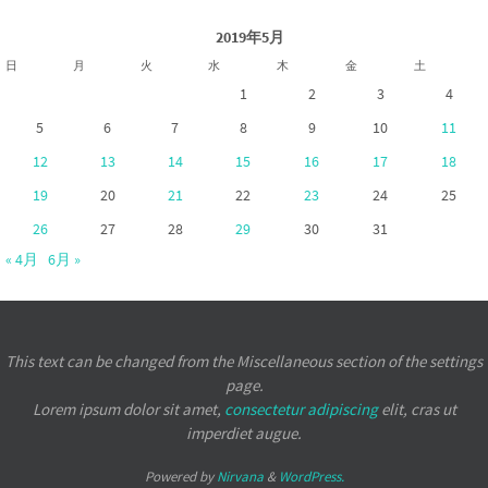
2019年5月
日
月
火
水
木
金
土
1
2
3
4
5
6
7
8
9
10
11
12
13
14
15
16
17
18
19
20
21
22
23
24
25
26
27
28
29
30
31
« 4月
6月 »
This text can be changed from the Miscellaneous section of the settings
page.
Lorem ipsum
dolor sit amet,
consectetur adipiscing
elit, cras ut
imperdiet augue.
Powered by
Nirvana
&
WordPress.