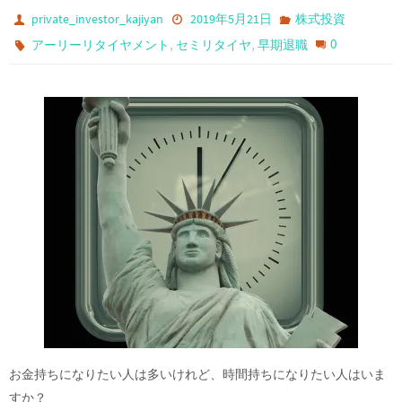
private_investor_kajiyan
2019年5月21日
株式投資
,
,
0
アーリーリタイヤメント
セミリタイヤ
早期退職
お金持ちになりたい人は多いけれど、時間持ちになりたい人はいま
すか？