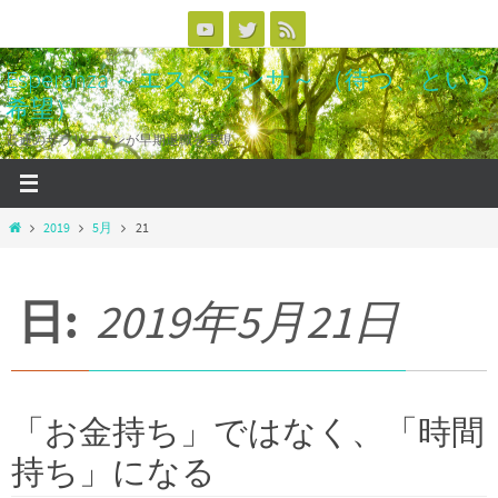
コ
ン
Esperanza ～エスペランサ～ （待つ、という
テ
希望）
ン
ツ
普通のサラリーマンが早期退職を実現
へ
ス
キ
ホ
2019
5月
21
ッ
ー
ム
プ
日:
2019年5月21日
「お金持ち」ではなく、「時間
持ち」になる