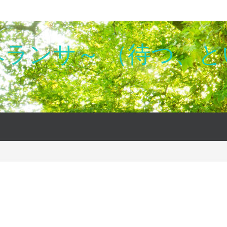
～エスペランサ～ （待つ