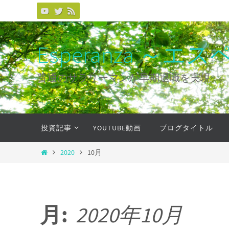
コ
ン
テ
Esperanza 
ン
ツ
普通のサラリーマンが早期退職を実現
へ
ス
キ
コ
投資記事
YOUTUBE動画
ブログタイトル
ッ
ン
プ
テ
ホ
2020
10月
ン
ー
ツ
ム
へ
ス
月:
2020年10月
キ
ッ