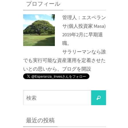
プロフィール
管理人：
エスペラン
サ
(個人投資家 Masa)
2019年2月に早期退
職。
サラリーマンなら誰
でも実行可能な資産運用を定着させた
いとの思いから、ブログを開設
検
検
索
索
対
最近の投稿
象: