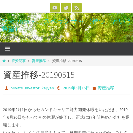
コ
ン
Esperanza ～エスペランサ～ （待つ、という
テ
希望）
ン
ツ
普通のサラリーマンが早期退職を実現
へ
ス
キ
ホ
投資記事
資産推移
資産推移-20190515
ッ
ー
資産推移-20190515
ム
プ
private_investor_kajiyan
2019年5月15日
資産推移
2019年2月1日からセカンドキャリア能力開発休暇をいただき、2019
年6月30日をもってその休暇が終了し、正式に27年間務めた会社を退
職します。
いったい、いくらの資産をもって、早期退職に至ったのか、みなさ