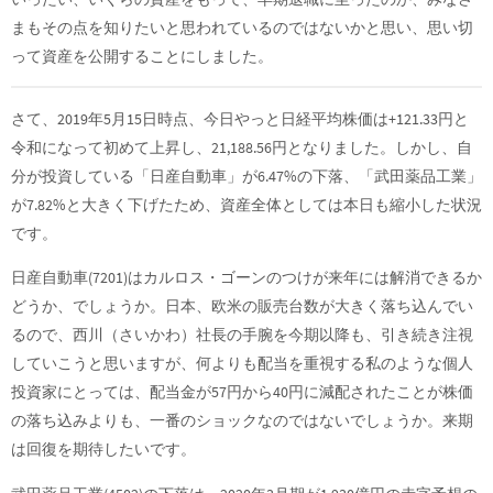
まもその点を知りたいと思われているのではないかと思い、思い切
って資産を公開することにしました。
さて、2019年5月15日時点、今日やっと日経平均株価は+121.33円と
令和になって初めて上昇し、21,188.56円となりました。しかし、自
分が投資している「日産自動車」が6.47%の下落、「武田薬品工業」
が7.82%と大きく下げたため、資産全体としては本日も縮小した状況
です。
日産自動車(7201)はカルロス・ゴーンのつけが来年には解消できるか
どうか、でしょうか。日本、欧米の販売台数が大きく落ち込んでい
るので、西川（さいかわ）社長の手腕を今期以降も、引き続き注視
していこうと思いますが、何よりも配当を重視する私のような個人
投資家にとっては、配当金が57円から40円に減配されたことが株価
の落ち込みよりも、一番のショックなのではないでしょうか。来期
は回復を期待したいです。