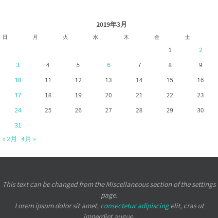
2019年3月
日
月
火
水
木
金
土
1
2
3
4
5
6
7
8
9
10
11
12
13
14
15
16
17
18
19
20
21
22
23
24
25
26
27
28
29
30
31
« 2月
4月 »
This text can be changed from the Miscellaneous section of the settings
page.
Lorem ipsum
dolor sit amet,
consectetur adipiscing
elit, cras ut
imperdiet augue.