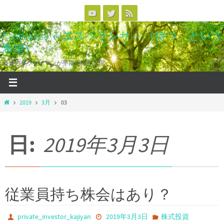
コ
ン
Esperanza ～エスペランサ～ （待つ、という
テ
希望）
ン
ツ
普通のサラリーマンが早期退職を実現
へ
ス
キ
ホ
2019
3月
03
ッ
ー
ム
プ
日:
2019年3月3日
従業員持ち株会はあり？
private_investor_kajiyan
2019年3月3日
株式投資