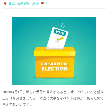
,
,
0
政治
資産運用
選挙
2019年4月1日、新しい元号の発表があると、町中でいろいろと盛り
上がりを見せましたが、本当に大事なイベントは何か、あらためて
考えてみたいです。