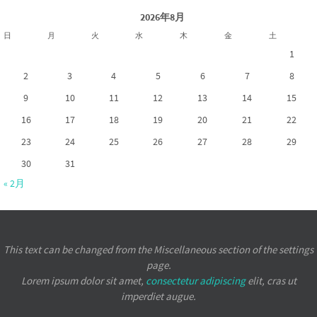
2026年8月
日
月
火
水
木
金
土
1
2
3
4
5
6
7
8
9
10
11
12
13
14
15
16
17
18
19
20
21
22
23
24
25
26
27
28
29
30
31
« 2月
This text can be changed from the Miscellaneous section of the settings
page.
Lorem ipsum
dolor sit amet,
consectetur adipiscing
elit, cras ut
imperdiet augue.