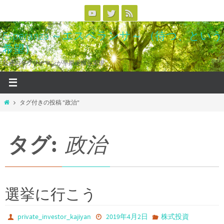
コ
ン
Esperanza ～エスペランサ～ （待つ、という
テ
希望）
ン
ツ
普通のサラリーマンが早期退職を実現
へ
ス
キ
ホ
タグ付きの投稿 "政治"
ッ
ー
ム
プ
タグ:
政治
選挙に行こう
private_investor_kajiyan
2019年4月2日
株式投資